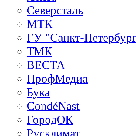
Северсталь
МТК
ГУ "Санкт-Петербург
ТМК
ВЕСТА
ПрофМедиа
Бука
CondéNast
ГородОК
Русклимат