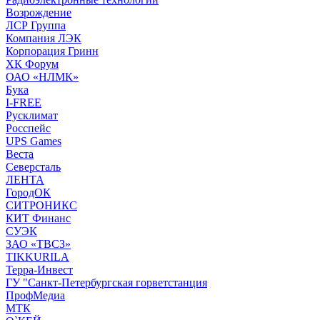
Возрождение
ЛСР Группа
Компания ЛЭК
Корпорация Гринн
ХК Форум
ОАО «НЛМК»
Бука
I-FREE
Русклимат
Росспейс
UPS Games
Веста
Северсталь
ЛЕНТА
ГородОК
СИТРОНИКС
КИТ Финанс
СУЭК
ЗАО «ТВСЗ»
TIKKURILA
Терра-Инвест
ГУ "Санкт-Петербургская горветстанция
ПрофМедиа
МТК