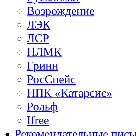
Возрождение
ЛЭК
ЛСР
НЛМК
Гринн
РосСпейс
НПК «Катарсис»
Рольф
Ifree
Рекомендательные пись