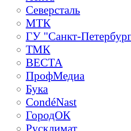
Северсталь
МТК
ГУ "Санкт-Петербург
ТМК
ВЕСТА
ПрофМедиа
Бука
CondéNast
ГородОК
Русклимат