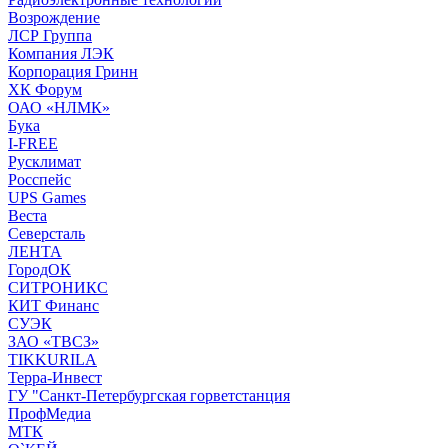
Возрождение
ЛСР Группа
Компания ЛЭК
Корпорация Гринн
ХК Форум
ОАО «НЛМК»
Бука
I-FREE
Русклимат
Росспейс
UPS Games
Веста
Северсталь
ЛЕНТА
ГородОК
СИТРОНИКС
КИТ Финанс
СУЭК
ЗАО «ТВСЗ»
TIKKURILA
Терра-Инвест
ГУ "Санкт-Петербургская горветстанция
ПрофМедиа
МТК