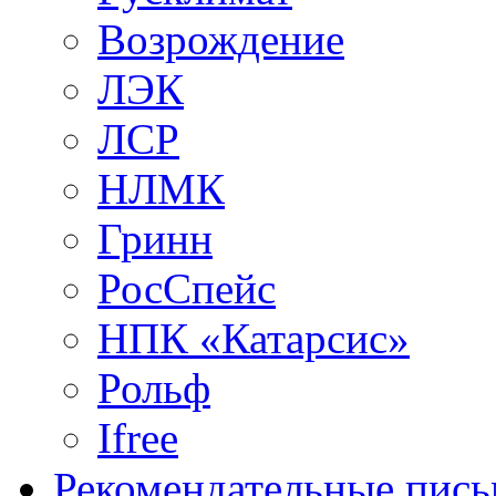
Возрождение
ЛЭК
ЛСР
НЛМК
Гринн
РосСпейс
НПК «Катарсис»
Рольф
Ifree
Рекомендательные пись