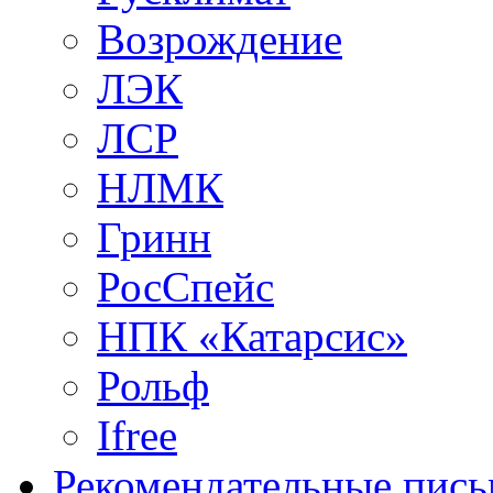
Возрождение
ЛЭК
ЛСР
НЛМК
Гринн
РосСпейс
НПК «Катарсис»
Рольф
Ifree
Рекомендательные пись