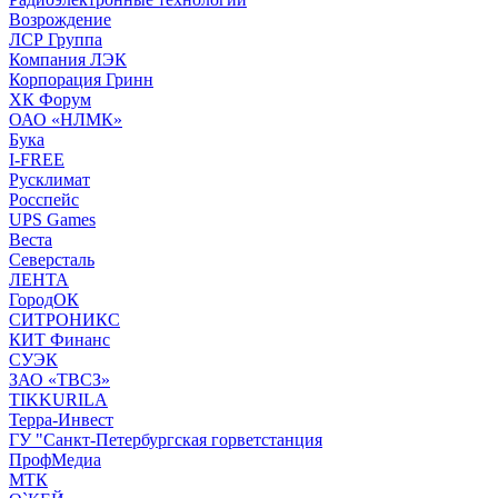
Возрождение
ЛСР Группа
Компания ЛЭК
Корпорация Гринн
ХК Форум
ОАО «НЛМК»
Бука
I-FREE
Русклимат
Росспейс
UPS Games
Веста
Северсталь
ЛЕНТА
ГородОК
СИТРОНИКС
КИТ Финанс
СУЭК
ЗАО «ТВСЗ»
TIKKURILA
Терра-Инвест
ГУ "Санкт-Петербургская горветстанция
ПрофМедиа
МТК