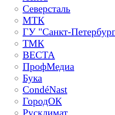
Северсталь
МТК
ГУ "Санкт-Петербург
ТМК
ВЕСТА
ПрофМедиа
Бука
CondéNast
ГородОК
Русклимат