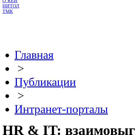
О`КЕЙ
НИТОЛ
ТМК
Главная
>
Публикации
>
Интранет-порталы
HR & IT: взаимовы