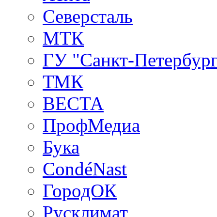
Северсталь
МТК
ГУ "Санкт-Петербург
ТМК
ВЕСТА
ПрофМедиа
Бука
CondéNast
ГородОК
Русклимат