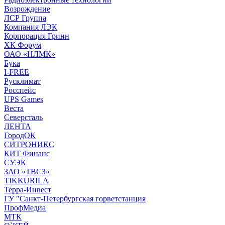
Возрождение
ЛСР Группа
Компания ЛЭК
Корпорация Гринн
ХК Форум
ОАО «НЛМК»
Бука
I-FREE
Русклимат
Росспейс
UPS Games
Веста
Северсталь
ЛЕНТА
ГородОК
СИТРОНИКС
КИТ Финанс
СУЭК
ЗАО «ТВСЗ»
TIKKURILA
Терра-Инвест
ГУ "Санкт-Петербургская горветстанция
ПрофМедиа
МТК