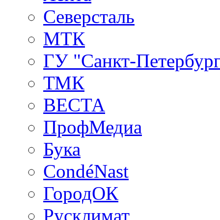
Северсталь
МТК
ГУ "Санкт-Петербург
ТМК
ВЕСТА
ПрофМедиа
Бука
CondéNast
ГородОК
Русклимат