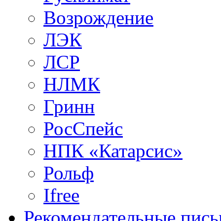
Возрождение
ЛЭК
ЛСР
НЛМК
Гринн
РосСпейс
НПК «Катарсис»
Рольф
Ifree
Рекомендательные пись