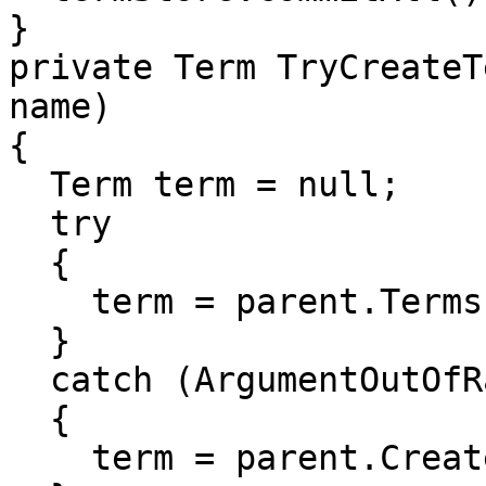
}
private Term TryCreateT
name)
{
Term term = null;
try
{
term = parent.Terms[
}
catch (ArgumentOutOfR
{
term = parent.Create