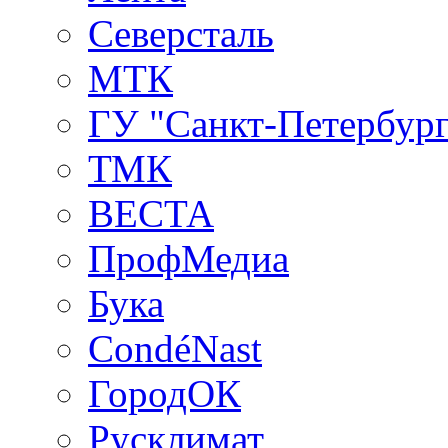
Северсталь
МТК
ГУ "Санкт-Петербург
ТМК
ВЕСТА
ПрофМедиа
Бука
CondéNast
ГородОК
Русклимат