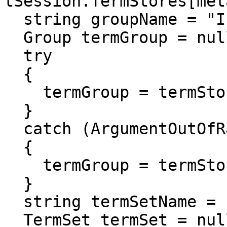
tSession.TermStores[met
string groupName = "I
Group termGroup = nul
try
{
termGroup = termStore
}
catch (ArgumentOutOfR
{
termGroup = termStore
}
string termSetName = 
TermSet termSet = nul