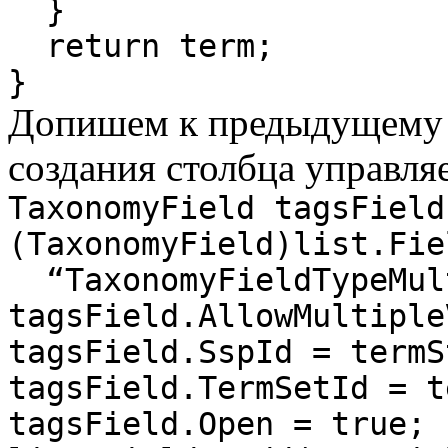
}
return term;
}
Допишем к предыдущему 
создания столбца управл
TaxonomyField tagsField
(TaxonomyField)list.Fie
“TaxonomyFieldTypeMul
tagsField.AllowMultiple
tagsField.SspId = termS
tagsField.TermSetId = t
tagsField.Open = true;