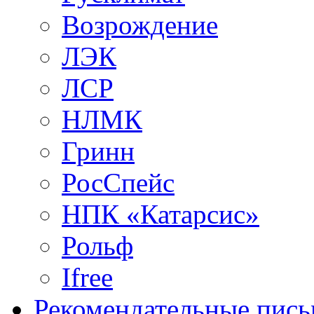
Возрождение
ЛЭК
ЛСР
НЛМК
Гринн
РосСпейс
НПК «Катарсис»
Рольф
Ifree
Рекомендательные пись