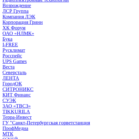
Возрождение
ЛСР Группа
Компания ЛЭК
Корпорация Гринн
ХК Форум
ОАО «НЛМК»
Бука
I-FREE
Русклимат
Росспейс
UPS Games
Веста
Северсталь
ЛЕНТА
ГородОК
СИТРОНИКС
КИТ Финанс
СУЭК
ЗАО «ТВСЗ»
TIKKURILA
Терра-Инвест
ГУ "Санкт-Петербургская горветстанция
ПрофМедиа
МТК