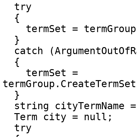
try
{
termSet = termGroup.T
}
catch (ArgumentOutOfR
{
termSet =
termGroup.CreateTermSet
}
string cityTermName =
Term city = null;
try