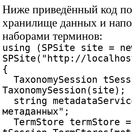
Ниже приведённый код поз
хранилище данных и напо
наборами терминов:
using (SPSite site = ne
SPSite("http://localhos
{
TaxonomySession tSess
TaxonomySession(site);
string metadataService
метаданных";
TermStore termStore =