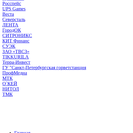
Росспейс
UPS Games
Веста
Северсталь
ЛЕНТА
ГородОК
СИТРОНИКС
КИТ Финанс
СУЭК
ЗАО «ТВСЗ»
TIKKURILA
Терра-Инвест
ГУ "Санкт-Петербургская горветстанция
ПрофМедиа
МТК
О`КЕЙ
НИТОЛ
ТМК
Главная