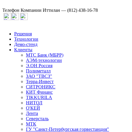
Телефон Компании Иттилан — (812) 438-16-78
Решения
Технологии
Демо-стенд
Клиенты
МТС Банк (МБРР)
АЭМ-технологии
Э.ОН Россия
Полиметалл
ЗАО "ТВСЗ"
Терра-Инвест
СИТРОНИКС
КИТ Финанс
TIKKURILA
НИТОЛ
О'КЕЙ
Лента
Северсталь
МТК
ГУ "Санкт-Петербургская горвестанция"