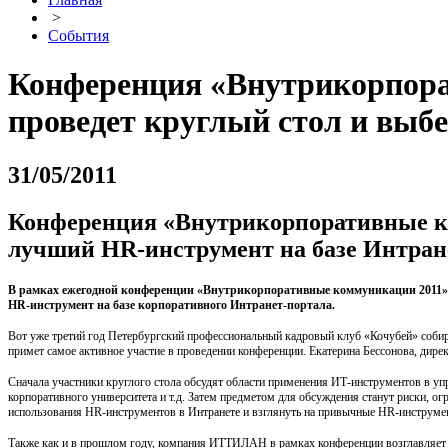
>
События
Конференция «Внутрикорпор
проведет круглый стол и выб
31/05/2011
Конференция «Внутрикорпоративные к
лучший HR-инструмент на базе Интран
В рамках ежегодной конференции «Внутрикорпоративные коммуникации 2011», 
HR-инструмент на базе корпоративного Интранет-портала.
Вот уже третий год Петербургский профессиональный кадровый клуб «Кочубей» собир
примет самое активное участие в проведении конференции. Екатерина Бессонова, дир
Сначала участники круглого стола обсудят области применения ИТ-инструментов в упр
корпоративного университета и т.д. Затем предметом для обсуждения станут риски, о
использования HR-инструментов в Интранете и взглянуть на привычные HR-инструмен
Также как и в прошлом году, компания ИТТИЛАН в рамках конференции возглавляет о