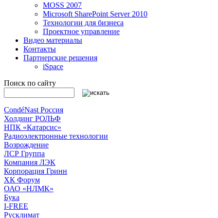
MOSS 2007
Microsoft SharePoint Server 2010
Технологии для бизнеса
Проектное управление
Видео материалы
Контакты
Партнерские решения
iSpace
Поиск по сайту
CondéNast Россия
Холдинг РОЛЬФ
НПК «Катарсис»
Радиоэлектронные технологии
Возрождение
ЛСР Группа
Компания ЛЭК
Корпорация Гринн
ХК Форум
ОАО «НЛМК»
Бука
I-FREE
Русклимат