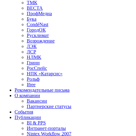
ТМК
ВЕСТА
ПрофМедиа
Бука
CondéNast
ГородОК
Русклимат
Возрождение
ЛЭК
ЛСР
НЛМК
Гринн
РосСпейс
НПК «Катарсис»
Рольф
Ifree
Рекомендательные письма
О компании
Вакансии
Партнерские статусы
События
Публикации
BI & PPS
Интранет-порталы
Nintex Workflow 2007