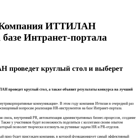
: Компания ИТТИЛАН
 базе Интранет-портала
 проведет круглый стол и выберет
АН проведет круглый стол, а также объявит результаты конкурса на лучший
Внутрикорпоративные коммуникации». В этом году компания Иттилан в очередной раз
посвященный вопросам реализации HR-инструментов на базе Интранет-портала.
ая связь, внутренний PR, автоматизация административных бизнес-процессов, создание
. Также у участников будет возможность поделиться с коллегами своим опытом
оторый позволит творчески взглянуть на рутинные задачи HR и PR-отделов.
ный приз будет присужден компании, в которой функционирует самый эффективный