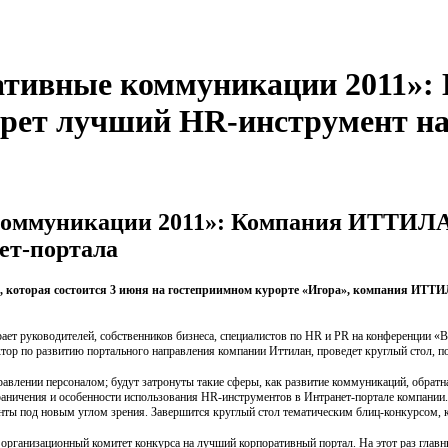
ативные коммуникации 2011»
ерет лучший HR-инструмент на
оммуникации 2011»: Компания ИТТИЛАН
ет-портала
которая состоится 3 июня на гостеприимном курорте «Игора», компания ИТТИЛ
ает руководителей, собственников бизнеса, специалистов по HR и PR на конференции «
ектор по развитию портального направления компании Иттилан, проведет круглый стол, 
авлении персоналом; будут затронуты такие сферы, как развитие коммуникаций, обратн
граничения и особенности использования HR-инструментов в Интранет-портале компании
ты под новым углом зрения. Завершится круглый стол тематическим блиц-конкурсом, к
рганизационный комитет конкурса на лучший корпоративный портал. На этот раз глав